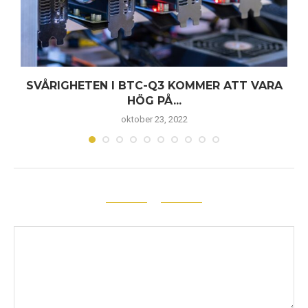
SVÅRIGHETEN I BTC-Q3 KOMMER ATT VARA
HÖG PÅ...
oktober 23, 2022